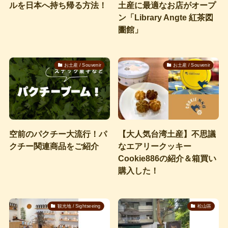
ルを日本へ持ち帰る方法！
土産に最適なお店がオープ
ン「Library Angte 紅茶図
圕館」
お土産 / Souvenir
お土産 / Souvenir
空前のパクチー大流行！パ
【大人気台湾土産】不思議
クチー関連商品をご紹介
なエアリークッキー
Cookie886の紹介＆箱買い
購入した！
観光地 / Sightseeing
松山區