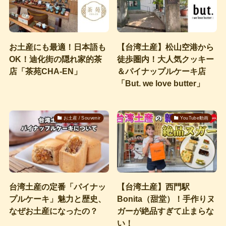
お土産にも最適！日本語も
【台湾土産】松山空港から
OK！迪化街の隠れ家的茶
徒歩圏内！大人気クッキー
店「茶苑CHA-EN」
＆パイナップルケーキ店
「But. we love butter」
お土産 / Souvenir
YouTube動画
台湾土産の定番「パイナッ
【台湾土産】西門駅
プルケーキ」魅力と歴史、
Bonita（甜堂）！手作りヌ
なぜお土産になったの？
ガーが絶品すぎて止まらな
い！