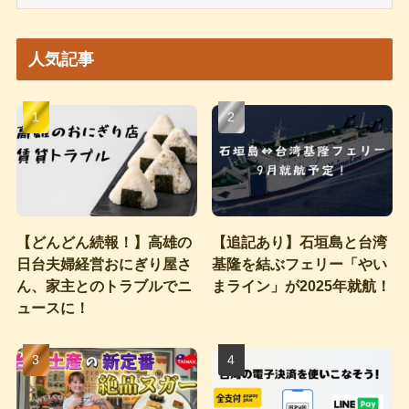
ー
カ
イ
人気記事
ブ
【どんどん続報！】高雄の
【追記あり】石垣島と台湾
日台夫婦経営おにぎり屋さ
基隆を結ぶフェリー「やい
ん、家主とのトラブルでニ
まライン」が2025年就航！
ュースに！