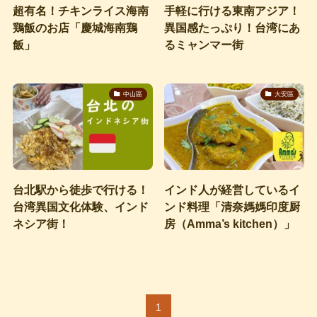
超有名！チキンライス海南
手軽に行ける東南アジア！
鶏飯のお店「慶城海南鶏
異国感たっぷり！台湾にあ
飯」
るミャンマー街
中山區
大安區
台北駅から徒歩で行ける！
インド人が経営しているイ
台湾異国文化体験、インド
ンド料理「清奈媽媽印度厨
ネシア街！
房（Amma’s kitchen）」
1