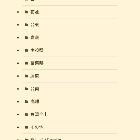
花蓮
台東
嘉義
南投県
苗栗県
屏東
台南
高雄
台湾全土
その他
食レポ / Foodie