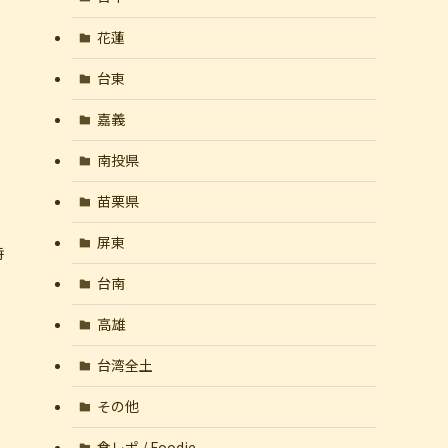
花蓮
台東
嘉義
南投県
苗栗県
屏東
時
台南
高雄
台湾全土
その他
食レポ / Foodie