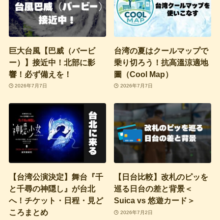
巨大台風【巴威（バービ
台湾の夏はクールマップで
ー）】接近中！北部に影
乗り切ろう！抗高溫涼適地
響！必ず備えを！
圖（Cool Map）
2026年7月7日
2026年7月7日
【台湾公演決定】舞台『千
【日台比較】改札のピッを
と千尋の神隠し』が台北
巡る日台の差と背景＜
へ！チケット・日程・見ど
Suica vs 悠遊カード＞
ころまとめ
2026年7月2日