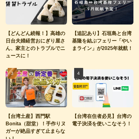
【どんどん続報！】高雄の
【追記あり】石垣島と台湾
日台夫婦経営おにぎり屋さ
基隆を結ぶフェリー「やい
ん、家主とのトラブルでニ
まライン」が2025年就航！
ュースに！
【台湾土産】西門駅
【台湾在住者必見】台湾の
Bonita（甜堂）！手作りヌ
電子決済を使いこなそう！
ガーが絶品すぎて止まらな
い！