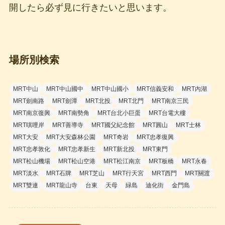
開したら必ず見に行きたいと思います。
場所別検索
MRT中山
MRT中山國中
MRT中山國小
MRT信義安和
MRT內湖
MRT劍南路
MRT劍潭
MRT北投
MRT北門
MRT南京三民
MRT南京復興
MRT南勢角
MRT台北小巨蛋
MRT台電大樓
MRT唭哩岸
MRT善導寺
MRT國父紀念館
MRT圓山
MRT士林
MRT大安
MRT大安森林公園
MRT奇岩
MRT忠孝復興
MRT忠孝敦化
MRT忠孝新生
MRT新北投
MRT東門
MRT松山機場
MRT松山空港
MRT松江南京
MRT板橋
MRT永春
MRT淡水
MRT石牌
MRT芝山
MRT行天宮
MRT西門
MRT關渡
MRT雙連
MRT龍山寺
台東
天母
緑島
迪化街
金門島