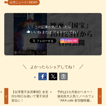
台湾ニュース / NEWS
この記事が気に入ったら
いいね または フォローしてね！
Follow Me
よかったらシェアしてね！
【台湾電子決済事情】全支
予約は1カ月前がベター！
付が街口を抜いて電子決済
迪化街大人気リノベカフェ
首位に！
「AKA café 老宅咖啡廳」