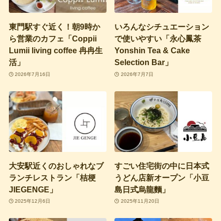
東門駅すぐ近く！朝9時か
いろんなシチュエーション
ら営業のカフェ「Coppii
で使いやすい「永心鳳茶
Lumii living coffee 冉冉生
Yonshin Tea & Cake
活」
Selection Bar」
2026年7月16日
2026年7月7日
大安駅近くのおしゃれなブ
すごい住宅街の中に日本式
ランチレストラン「桔梗
うどん店新オープン「小豆
JIEGENGE」
島日式烏龍麵」
2025年12月6日
2025年11月20日