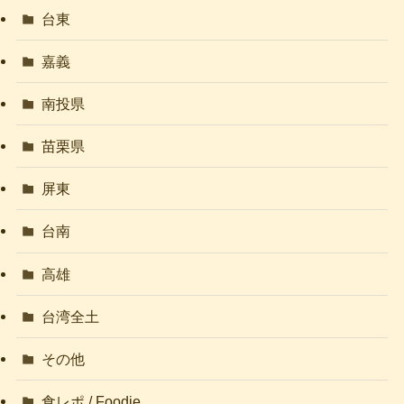
台東
嘉義
南投県
苗栗県
屏東
台南
高雄
台湾全土
その他
食レポ / Foodie