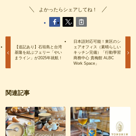
よかったらシェアしてね！
日本語対応可能！東区のシ
【追記あり】石垣島と台湾
ェアオフィス（素晴らしい
基隆を結ぶフェリー「やい
キッチン完備）「行動學習
まライン」が2025年就航！
商務中心 貴梅館 ALBC
Work Space」
関連記事