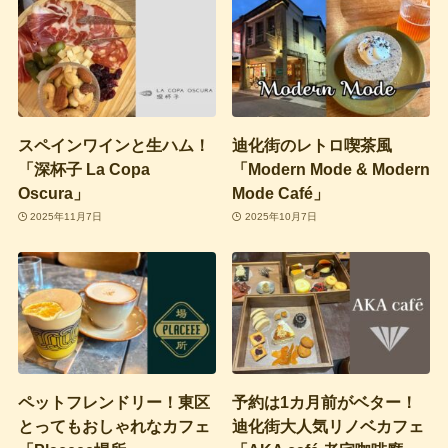
スペインワインと生ハム！
迪化街のレトロ喫茶風
「深杯子 La Copa
「Modern Mode & Modern
Oscura」
Mode Café」
2025年11月7日
2025年10月7日
ペットフレンドリー！東区
予約は1カ月前がベター！
とってもおしゃれなカフェ
迪化街大人気リノベカフェ