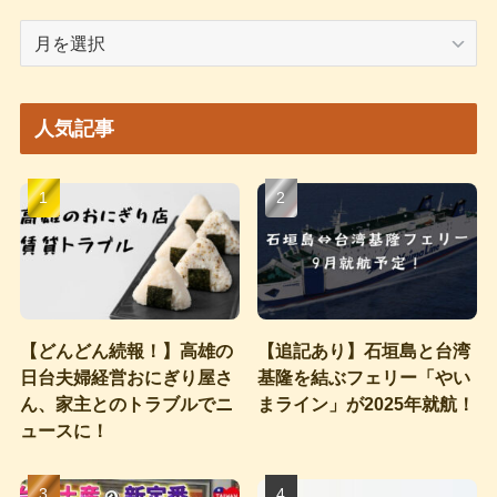
ア
ー
カ
イ
人気記事
ブ
【どんどん続報！】高雄の
【追記あり】石垣島と台湾
日台夫婦経営おにぎり屋さ
基隆を結ぶフェリー「やい
ん、家主とのトラブルでニ
まライン」が2025年就航！
ュースに！