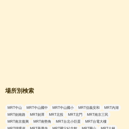
場所別検索
MRT中山
MRT中山國中
MRT中山國小
MRT信義安和
MRT內湖
MRT劍南路
MRT劍潭
MRT北投
MRT北門
MRT南京三民
MRT南京復興
MRT南勢角
MRT台北小巨蛋
MRT台電大樓
MRT唭哩岸
MRT善導寺
MRT國父紀念館
MRT圓山
MRT士林