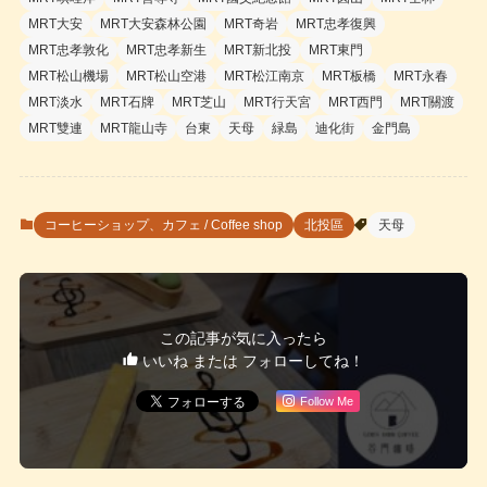
MRT大安
MRT大安森林公園
MRT奇岩
MRT忠孝復興
MRT忠孝敦化
MRT忠孝新生
MRT新北投
MRT東門
MRT松山機場
MRT松山空港
MRT松江南京
MRT板橋
MRT永春
MRT淡水
MRT石牌
MRT芝山
MRT行天宮
MRT西門
MRT關渡
MRT雙連
MRT龍山寺
台東
天母
緑島
迪化街
金門島
コーヒーショップ、カフェ / Coffee shop
北投區
天母
この記事が気に入ったら
いいね または フォローしてね！
Follow Me