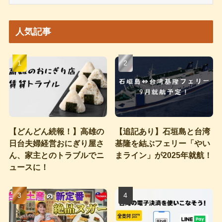
ー
カ
イ
人気記事
ブ
【どんどん続報！】高雄の
【追記あり】石垣島と台湾
日台夫婦経営おにぎり屋さ
基隆を結ぶフェリー「やい
ん、家主とのトラブルでニ
まライン」が2025年就航！
ュースに！