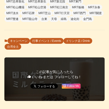
MRT忠孝敦化
MRT忠孝新生
MRT新北投
MRT東門
MRT松山機場
MRT松山空港
MRT松江南京
MRT板橋
MRT永春
MRT淡水
MRT石牌
MRT芝山
MRT行天宮
MRT西門
MRT關渡
MRT雙連
MRT龍山寺
台東
天母
緑島
迪化街
金門島
キャンペーン
行事イベント / Events
ドリンク店 / Drink
台湾全土
この記事が気に入ったら
いいね または フォローしてね！
Follow Me