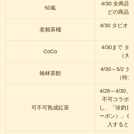
4/30 全商
50嵐
どの商品
4/30 タピ
老賴茶棧
4/30まで 
CoCo
（大）
4/30～5/2
翰林茶館
（特大
4/28～4/3
不可コラボ
可不可熟成紅茶
し、「珍奶日
ーポン）」を
入すると