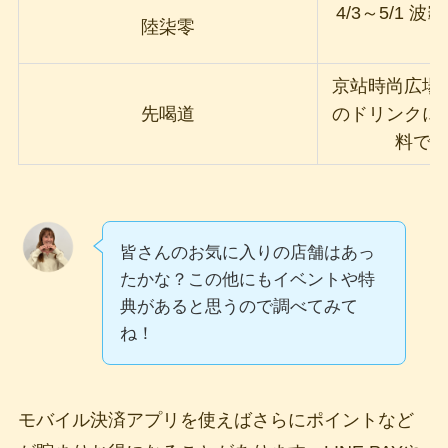
4/3～5/1 
陸柒零
1
京站時尚広場
先喝道
のドリンクに
料で
皆さんのお気に入りの店舗はあっ
たかな？この他にもイベントや特
典があると思うので調べてみて
ね！
モバイル決済アプリを使えばさらにポイントなど