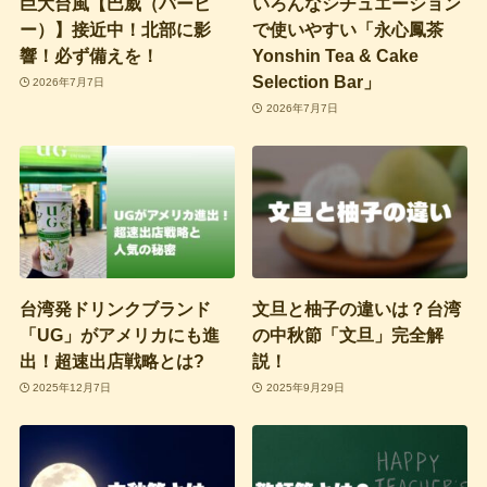
巨大台風【巴威（バービ
いろんなシチュエーション
ー）】接近中！北部に影
で使いやすい「永心鳳茶
響！必ず備えを！
Yonshin Tea & Cake
Selection Bar」
2026年7月7日
2026年7月7日
台湾発ドリンクブランド
文旦と柚子の違いは？台湾
「UG」がアメリカにも進
の中秋節「文旦」完全解
出！超速出店戦略とは?
説！
2025年12月7日
2025年9月29日