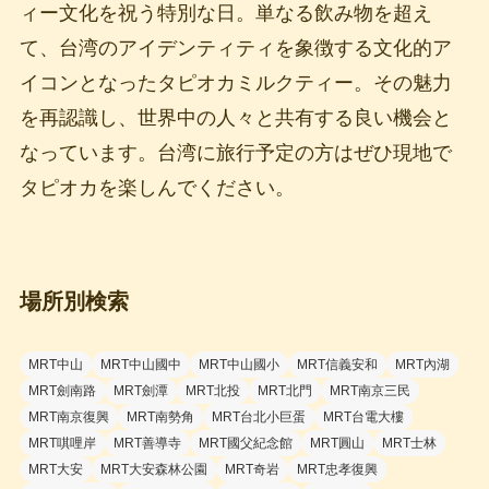
ィー文化を祝う特別な日。単なる飲み物を超え
て、台湾のアイデンティティを象徴する文化的ア
イコンとなったタピオカミルクティー。その魅力
を再認識し、世界中の人々と共有する良い機会と
なっています。台湾に旅行予定の方はぜひ現地で
タピオカを楽しんでください。
場所別検索
MRT中山
MRT中山國中
MRT中山國小
MRT信義安和
MRT內湖
MRT劍南路
MRT劍潭
MRT北投
MRT北門
MRT南京三民
MRT南京復興
MRT南勢角
MRT台北小巨蛋
MRT台電大樓
MRT唭哩岸
MRT善導寺
MRT國父紀念館
MRT圓山
MRT士林
MRT大安
MRT大安森林公園
MRT奇岩
MRT忠孝復興