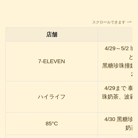
スクロールできます
店舗
4/29～5/2
と2
7-ELEVEN
黑糖珍珠撞奶
2
4/29まで 
ハイライフ
珠奶茶、波霸
4/30 黑糖
85°C
奶茶