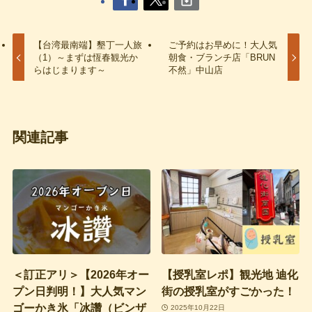
【台湾最南端】墾丁一人旅
ご予約はお早めに！大人気
（1）～まずは恆春観光か
朝食・ブランチ店「BRUN
らはじまります～
不然」中山店
関連記事
＜訂正アリ＞【2026年オー
【授乳室レポ】観光地 迪化
プン日判明！】大人気マン
街の授乳室がすごかった！
ゴーかき氷「冰讚（ビンザ
2025年10月22日