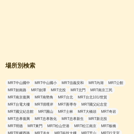
場所別検索
MRT中山國中
MRT中山國小
MRT信義安和
MRT內湖
MRT公館
MRT劍南路
MRT劍潭
MRT北投
MRT北門
MRT南京三民
MRT南京復興
MRT南勢角
MRT台北
MRT台北101/世貿
MRT台電大樓
MRT唭哩岸
MRT善導寺
MRT國父紀念堂
MRT國父紀念館
MRT圓山
MRT士林
MRT大橋頭
MRT奇岩
MRT忠孝復興
MRT忠孝敦化
MRT忠孝新生
MRT新北投
MRT明德
MRT東門
MRT松山空港
MRT松江南京
MRT板橋
MRT民權西路
MRT淡水
MRT科技大樓
MRT芝山
MRT行天宮