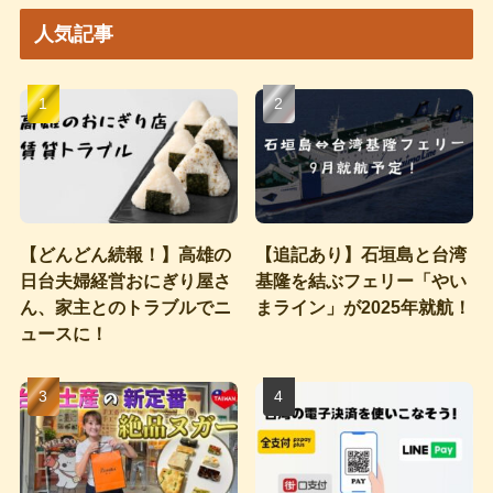
イ
人気記事
ブ
【どんどん続報！】高雄の
【追記あり】石垣島と台湾
日台夫婦経営おにぎり屋さ
基隆を結ぶフェリー「やい
ん、家主とのトラブルでニ
まライン」が2025年就航！
ュースに！