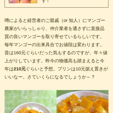
す！
噂によると経営者のご親戚（or 知人）にマンゴー
農家がいらっしゃり、仲介業者を通さずに直接品
質の良いマンゴーを取り寄せているらしいです。
毎年マンゴーの出来具合でお値段は変わります。
昔は160元ぐらいだった気もするのですが、年々値
上がりしています。昨今の物価高も踏まえると今
年は
210元
ぐらいと予想。プリンは10元据え置きが
いいなー。さていくらになるでしょうか～？