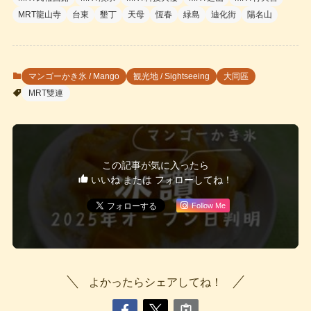
MRT龍山寺
台東
墾丁
天母
恆春
緑島
迪化街
陽名山
マンゴーかき氷 / Mango
観光地 / Sightseeing
大同區
MRT雙連
この記事が気に入ったら
いいね または フォローしてね！
Follow Me
よかったらシェアしてね！