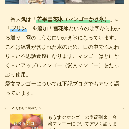
一番人気は「
芒果雪花冰（マンゴーかき氷）
」に
「
プリン
」を追加！
雪花冰
というのは字からわか
る通り、雪のような白いかき氷になっています。
これは練乳が含まれた氷のため、口の中でふんわ
り甘い不思議食感になります。マンゴーはとにか
く甘いアップルマンゴー（愛文マンゴー）をたっ
ぷり使用。
愛文マンゴーについては下記ブログでもアツく語
っています。
あわせて読みたい
もうすぐマンゴーの季節到来！台
湾マンゴーについてアツく語りま