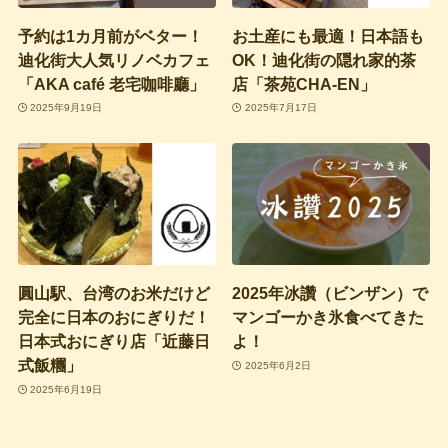
予約は1カ月前がベター！
お土産にも最適！日本語も
迪化街大人気リノベカフェ
OK！迪化街の隠れ家的茶
「AKA café 老宅咖啡廳」
店「茶苑CHA-EN」
2025年9月19日
2025年7月17日
圓山駅、台湾のお米だけど
2025年冰讚（ビンザン）で
完全に日本のおにぎりだ！
マンゴーかき氷食べてきた
日本式おにぎり店「近藤日
よ！
式飯糰」
2025年6月2日
2025年6月19日