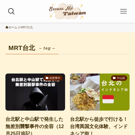
ホーム
MRT台北
MRT台北
– tag –
凶悪事件
中山區
台北駅と中山駅で発生した
台北駅から徒歩で行ける！
無差別襲撃事件の全容（12
台湾異国文化体験、インド
月25日追記）
ネシア街！