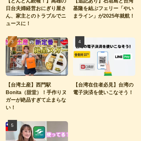
【どんどん続報！】高雄の
【追記あり】石垣島と台湾
日台夫婦経営おにぎり屋さ
基隆を結ぶフェリー「やい
ん、家主とのトラブルでニ
まライン」が2025年就航！
ュースに！
【台湾土産】西門駅
【台湾在住者必見】台湾の
Bonita（甜堂）！手作りヌ
電子決済を使いこなそう！
ガーが絶品すぎて止まらな
い！